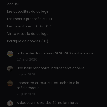
page
page
Accueil
E-
Site
Les actualités du collège
mail
Web
s'ouvre
s'ouvre
Les menus proposés au SELF
dans
dans
Les fournitures 2026-2027
une
une
Visite virtuelle du collège
nouvelle
nouvelle
Politique de cookies (UE)
fenêtre
fenêtre
La liste des fournitures 2026-2027 est en ligne
27 mai 2026
Une belle rencontre intergénérationnelle
23 juin 2026
Rencontre autour du Défi Babelio à la
médiathèque
23 juin 2026
A découvrir la BD des 5ème latinistes