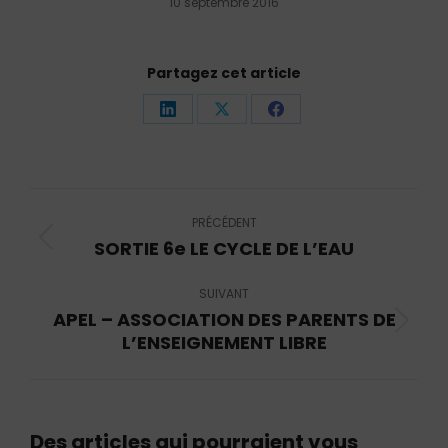
10 septembre 2016
Partagez cet article
Partager
Partager
Partager
sur
sur
sur
LinkedIn
X
Facebook
Navigation
article
PRÉCÉDENT
SORTIE 6e LE CYCLE DE L’EAU
Article
précédent
SUIVANT
:
APEL – ASSOCIATION DES PARENTS DE
Article
L’ENSEIGNEMENT LIBRE
suivant
:
Des articles qui pourraient vous