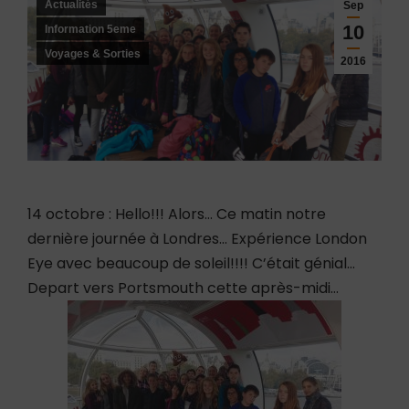
Actualités
Sep
10
Information 5eme
Voyages & Sorties
2016
14 octobre : Hello!!! Alors… Ce matin notre
dernière journée à Londres… Expérience London
Eye avec beaucoup de soleil!!!! C’était génial…
Depart vers Portsmouth cette après-midi…