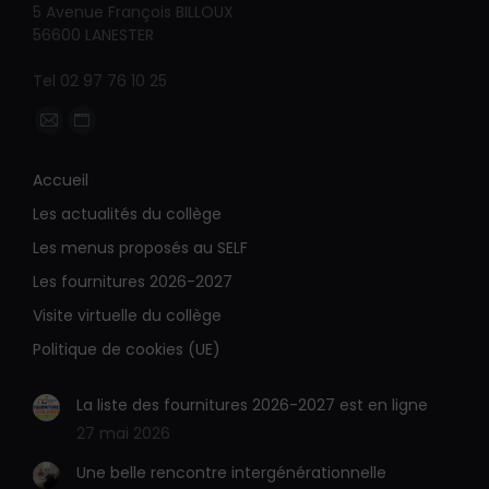
5 Avenue François BILLOUX
56600 LANESTER
Tel 02 97 76 10 25
Trouvez nous sur :
La
La
page
page
Accueil
E-
Site
Les actualités du collège
mail
Web
s'ouvre
s'ouvre
Les menus proposés au SELF
dans
dans
Les fournitures 2026-2027
une
une
Visite virtuelle du collège
nouvelle
nouvelle
Politique de cookies (UE)
fenêtre
fenêtre
La liste des fournitures 2026-2027 est en ligne
27 mai 2026
Une belle rencontre intergénérationnelle