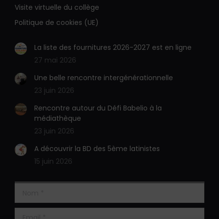
une
une
Visite virtuelle du collège
nouvelle
nouvelle
Politique de cookies (UE)
fenêtre
fenêtre
La liste des fournitures 2026-2027 est en ligne
27 mai 2026
Une belle rencontre intergénérationnelle
23 juin 2026
Rencontre autour du Défi Babelio à la
médiathèque
23 juin 2026
A découvrir la BD des 5ème latinistes
15 juin 2026