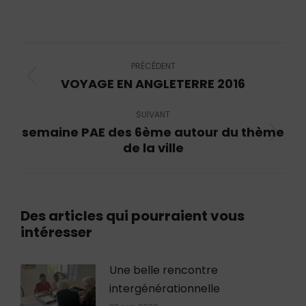
sur
sur
sur
LinkedIn
X
Facebook
Navigation
article
PRÉCÉDENT
VOYAGE EN ANGLETERRE 2016
Article
précédent
SUIVANT
:
semaine PAE des 6ème autour du thème
Article
de la ville
suivant
:
Des articles qui pourraient vous
intéresser
Une belle rencontre
intergénérationnelle