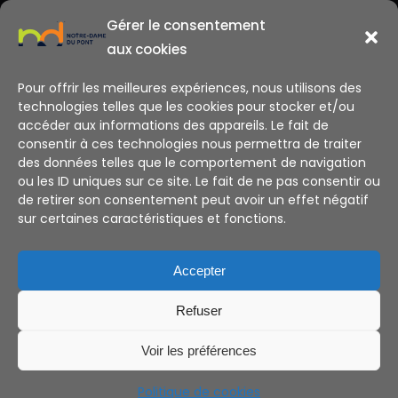
Gérer le consentement
aux cookies
Pour offrir les meilleures expériences, nous utilisons des
technologies telles que les cookies pour stocker et/ou
accéder aux informations des appareils. Le fait de
consentir à ces technologies nous permettra de traiter
des données telles que le comportement de navigation
ou les ID uniques sur ce site. Le fait de ne pas consentir ou
de retirer son consentement peut avoir un effet négatif
sur certaines caractéristiques et fonctions.
Alternative:
Accepter
Refuser
Voir les préférences
© 2023-24 - Notre Dame DU PONT LANESTER
02 97 76 10 25
secretariat@ndplanester.org
Politique de cookies
Création de site internet
S.LEPROVOST