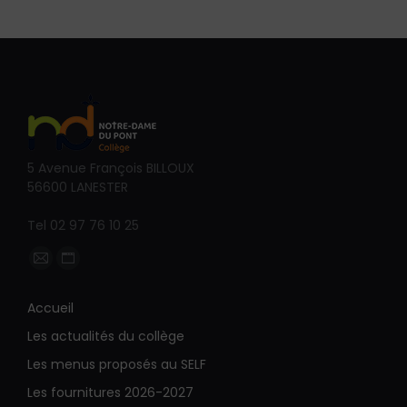
5 Avenue François BILLOUX
56600 LANESTER
Tel 02 97 76 10 25
Trouvez nous sur :
La
La
page
page
Accueil
E-
Site
Les actualités du collège
mail
Web
s'ouvre
s'ouvre
Les menus proposés au SELF
dans
dans
Les fournitures 2026-2027