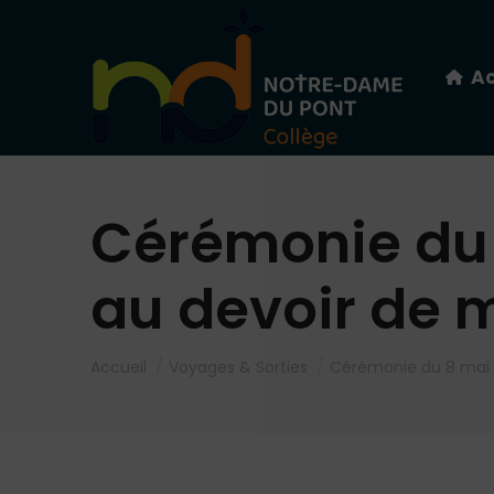
Ac
Cérémonie du 
au devoir de 
Vous êtes ici :
Accueil
Voyages & Sorties
Cérémonie du 8 mai