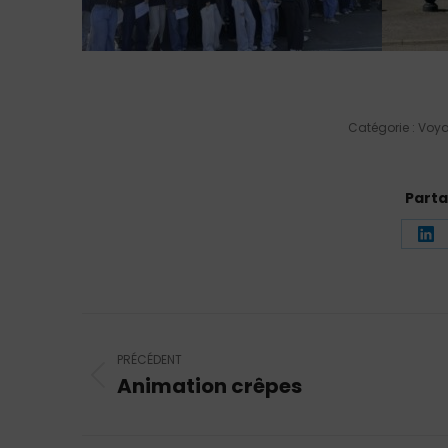
Catégorie :
Voya
Parta
Pa
su
Li
Navigation
article
PRÉCÉDENT
Animation crêpes
Article
précédent
: