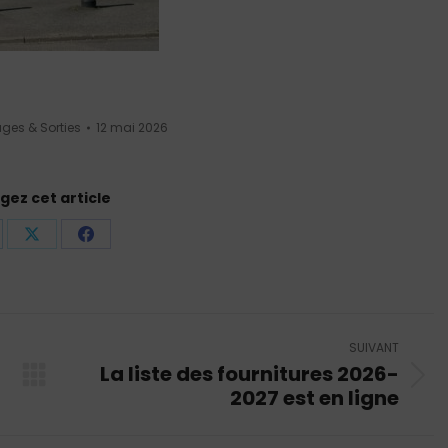
ges & Sorties
12 mai 2026
gez cet article
rtager
Partager
Partager
r
sur
sur
nkedIn
X
Facebook
SUIVANT
La liste des fournitures 2026-
Article
2027 est en ligne
suivant
: