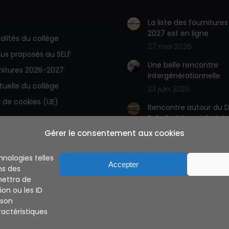
La liste des fourniture
2027 est en ligne
alités du collège
27 mai 2026
us proposés au SELF
Une belle rencontre
rnitures 2026-2027
intergénérationnelle
rtuelle du collège
23 juin 2026
e de cookies (UE)
Rencontre autour du D
Babelio à la médiathè
23 juin 2026
Gérer le consentement aux cookies
A découvrir la BD des
hnologies telles
latinistes
Accepter
ns des
15 juin 2026
mettra de
on ou les ID
 son
actéristiques