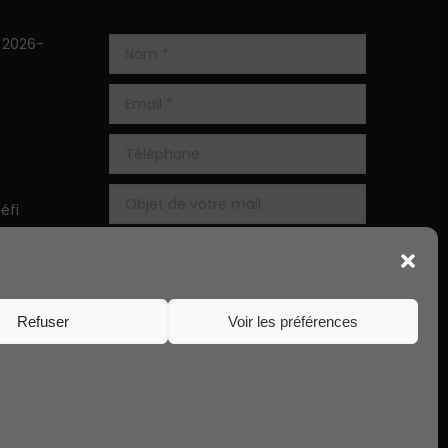
s 2026-
éfi
que
 5ème
Refuser
Voir les préférences
Alternative: