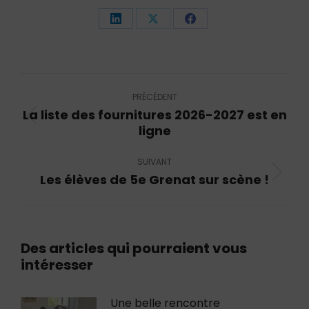
Partager
Partager
Partager
sur
sur
sur
LinkedIn
X
Facebook
Navigation
article
PRÉCÉDENT
La liste des fournitures 2026-2027 est en
Article
ligne
précédent
:
SUIVANT
Les élèves de 5e Grenat sur scène !
Article
suivant
:
Des articles qui pourraient vous
intéresser
Une belle rencontre