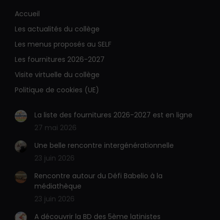
page
page
Accueil
E-
Site
Les actualités du collège
mail
Web
s'ouvre
s'ouvre
Les menus proposés au SELF
dans
dans
Les fournitures 2026-2027
une
une
Visite virtuelle du collège
nouvelle
nouvelle
Politique de cookies (UE)
fenêtre
fenêtre
La liste des fournitures 2026-2027 est en ligne
27 mai 2026
Une belle rencontre intergénérationnelle
23 juin 2026
Rencontre autour du Défi Babelio à la
médiathèque
23 juin 2026
A découvrir la BD des 5ème latinistes