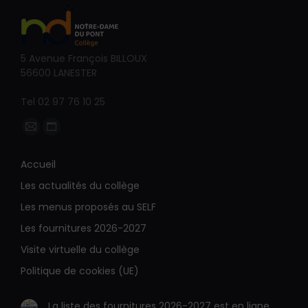
5 Avenue François BILLOUX
56600 LANESTER
Tel 02 97 76 10 25
Trouvez nous sur :
La
La
page
page
Accueil
E-
Site
Les actualités du collège
mail
Web
s'ouvre
s'ouvre
Les menus proposés au SELF
dans
dans
Les fournitures 2026-2027
une
une
Visite virtuelle du collège
nouvelle
nouvelle
Politique de cookies (UE)
fenêtre
fenêtre
La liste des fournitures 2026-2027 est en ligne