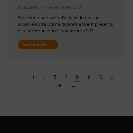
Actualités
14 novembre 2023
Près d’une centaine d’élèves du groupe
scolaire Notre Dame du Pont étaient présents
à la cérémonie du 11 novembre 2023…
Lire la suite
←
1
…
6
7
8
9
10
…
39
→