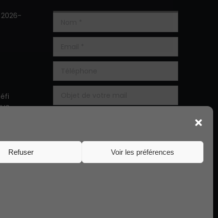
s 2026-
éfi
que
 5ème
Refuser
Voir les préférences
Alternative:
02 97 76 10 25
secretariat@ndplanester.org