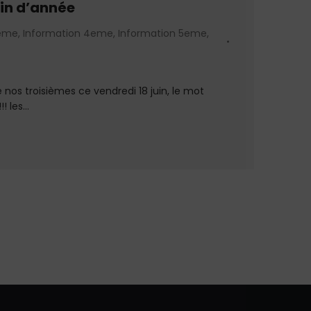
fin d’année
3eme
,
Information 4eme
,
Information 5eme
,
 nos troisièmes ce vendredi 18 juin, le mot
!! les…