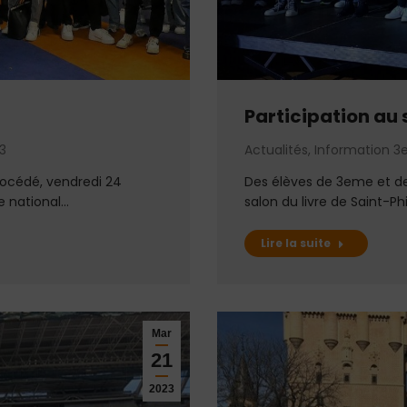
Participation au 
3
Actualités
,
Information 
rocédé, vendredi 24
Des élèves de 3eme et d
e national…
salon du livre de Saint-Phi
Lire la suite
Mar
21
2023