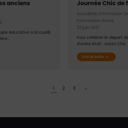
es anciens
Journée Chic de 
Actualités
,
Information 
Information 6eme
2
22 juin 2021
uipe éducative a accueilli
Pour célébrer le départ de
ière…
d’ordre était : soyez Chic !
Lire la suite
1
2
3
→