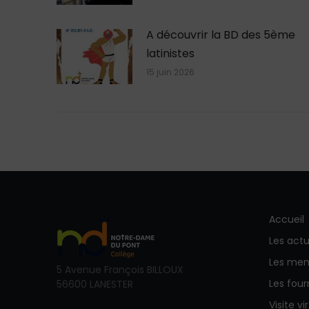
A découvrir la BD des 5ème
latinistes
15 juin 2026
Accueil
Les actu
Les men
5 Avenue François BILLOUX
Les fou
56600 LANESTER
Visite vi