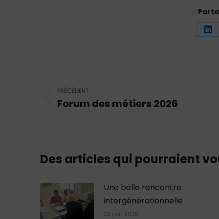
Parta
Pa
su
Li
Navigation
article
PRÉCÉDENT
Forum des métiers 2026
Article
précédent
:
Des articles qui pourraient vo
Une belle rencontre
intergénérationnelle
23 juin 2026