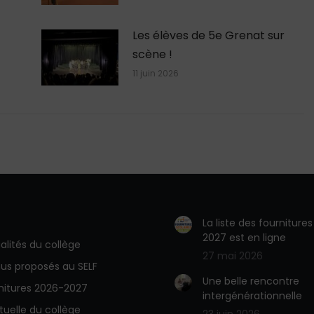
Les élèves de 5e Grenat sur
scène !
11 juin 2026
La liste des fourniture
2027 est en ligne
alités du collège
27 mai 2026
us proposés au SELF
Une belle rencontre
rnitures 2026-2027
intergénérationnelle
rtuelle du collège