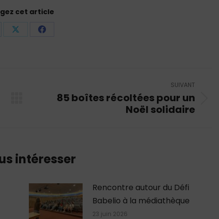
gez cet article
rtager
Partager
Partager
r
sur
sur
nkedIn
X
Facebook
SUIVANT
85 boîtes récoltées pour un
Article
Noël solidaire
suivant
:
us intéresser
Rencontre autour du Défi
Babelio à la médiathèque
23 juin 2026