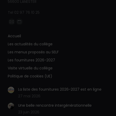
56600 LANESTER
Tel 02 97 76 10 25
Trouvez nous sur :
La
La
page
page
Accueil
E-
Site
Les actualités du collège
mail
Web
s'ouvre
s'ouvre
Les menus proposés au SELF
dans
dans
Les fournitures 2026-2027
une
une
Visite virtuelle du collège
nouvelle
nouvelle
Politique de cookies (UE)
fenêtre
fenêtre
La liste des fournitures 2026-2027 est en ligne
27 mai 2026
Une belle rencontre intergénérationnelle
23 juin 2026