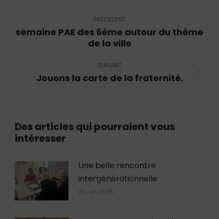
LinkedIn
X
Facebook
Navigation
article
PRÉCÉDENT
semaine PAE des 6ème autour du thème
Article
de la ville
précédent
:
SUIVANT
Jouons la carte de la fraternité.
Article
suivant
:
Des articles qui pourraient vous
intéresser
Une belle rencontre
intergénérationnelle
23 juin 2026