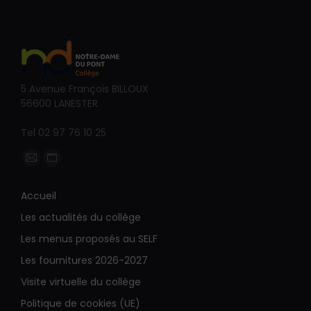
5 Avenue François BILLOUX
56600 LANESTER
Tel 02 97 76 10 25
Trouvez nous sur :
La
La
page
page
Accueil
E-
Site
Les actualités du collège
mail
Web
s'ouvre
s'ouvre
Les menus proposés au SELF
dans
dans
Les fournitures 2026-2027
une
une
Visite virtuelle du collège
nouvelle
nouvelle
Politique de cookies (UE)
fenêtre
fenêtre