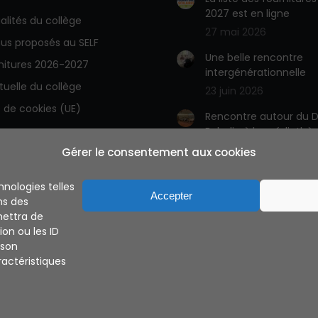
2027 est en ligne
alités du collège
27 mai 2026
us proposés au SELF
Une belle rencontre
rnitures 2026-2027
intergénérationnelle
rtuelle du collège
23 juin 2026
e de cookies (UE)
Rencontre autour du D
Babelio à la médiathè
23 juin 2026
Gérer le consentement aux cookies
A découvrir la BD des
hnologies telles
latinistes
Accepter
ns des
15 juin 2026
mettra de
on ou les ID
 son
actéristiques
 LANESTER