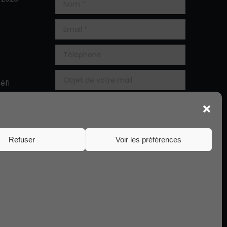
éfi
que
 5ème
Refuser
Voir les préférences
Alternative:
02 97 76 10 25
secretariat@ndplanester.org
Création de site internet
S.LEPROVOST