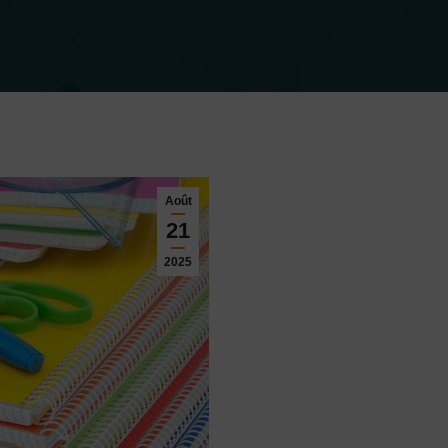
Août
21
2025