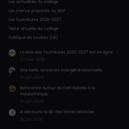
Les actualités du collège
mail
Web
s'ouvre
s'ouvre
Les menus proposés au SELF
dans
dans
Les fournitures 2026-2027
une
une
Visite virtuelle du collège
nouvelle
nouvelle
Politique de cookies (UE)
fenêtre
fenêtre
La liste des fournitures 2026-2027 est en ligne
27 mai 2026
Une belle rencontre intergénérationnelle
23 juin 2026
Rencontre autour du Défi Babelio à la
médiathèque
23 juin 2026
A découvrir la BD des 5ème latinistes
15 juin 2026