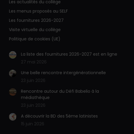
Les actualités du collège
mail
Web
s'ouvre
s'ouvre
Les menus proposés au SELF
dans
dans
Les fournitures 2026-2027
une
une
Visite virtuelle du collège
nouvelle
nouvelle
Politique de cookies (UE)
fenêtre
fenêtre
La liste des fournitures 2026-2027 est en ligne
27 mai 2026
Une belle rencontre intergénérationnelle
23 juin 2026
Rencontre autour du Défi Babelio à la
médiathèque
23 juin 2026
A découvrir la BD des 5ème latinistes
15 juin 2026