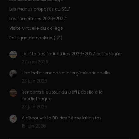
mail
Web
s'ouvre
s'ouvre
Les menus proposés au SELF
dans
dans
Les fournitures 2026-2027
une
une
Visite virtuelle du collège
nouvelle
nouvelle
Politique de cookies (UE)
fenêtre
fenêtre
La liste des fournitures 2026-2027 est en ligne
27 mai 2026
Une belle rencontre intergénérationnelle
23 juin 2026
Rencontre autour du Défi Babelio à la
médiathèque
23 juin 2026
A découvrir la BD des 5ème latinistes
15 juin 2026