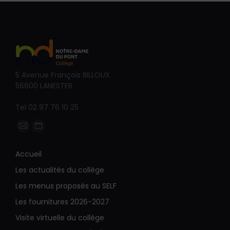
5 Avenue François BILLOUX
56600 LANESTER
Tel 02 97 76 10 25
Trouvez nous sur :
La
La
page
page
Accueil
E-
Site
Les actualités du collège
mail
Web
s'ouvre
s'ouvre
Les menus proposés au SELF
dans
dans
Les fournitures 2026-2027
une
une
Visite virtuelle du collège
nouvelle
nouvelle