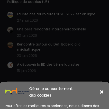
Politique de cookies (UE)
fenêtre
fenêtre
La liste des fournitures 2026-2027 est en ligne
27 mai 2026
Une belle rencontre intergénérationnelle
23 juin 2026
Rencontre autour du Défi Babelio à la
médiathèque
23 juin 2026
A découvrir la BD des 5ème latinistes
15 juin 2026
Gérer le consentement
aux cookies
Pour offrir les meilleures expériences, nous utilisons des