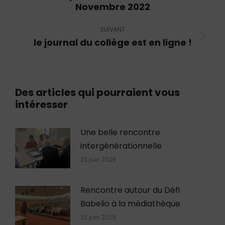
Article
Novembre 2022
précédent
:
SUIVANT
le journal du collège est en ligne !
Article
suivant
:
Des articles qui pourraient vous
intéresser
Une belle rencontre
intergénérationnelle
23 juin 2026
Rencontre autour du Défi
Babelio à la médiathèque
23 juin 2026