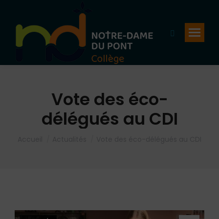
Recherche
:
Vote des éco-
délégués au CDI
Vous êtes ici :
Accueil
Actualités
Vote des éco-délégués au CDI