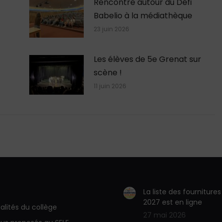
Rencontre autour du Défi
Babelio à la médiathèque
23 juin 2026
Les élèves de 5e Grenat sur
scène !
11 juin 2026
La liste des fourniture
2027 est en ligne
alités du collège
27 mai 2026