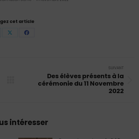
gez cet article
rtager
Partager
Partager
r
sur
sur
nkedIn
X
Facebook
SUIVANT
Des élèves présents à la
cérémonie du 11 Novembre
Article
2022
suivant
:
us intéresser