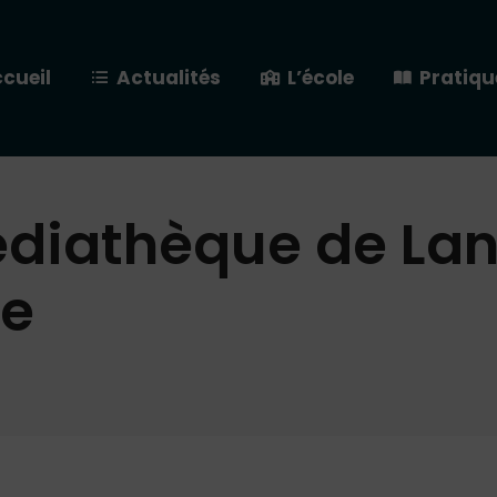
cueil
Actualités
L’école
Pratiqu
édiathèque de Lan
me
…