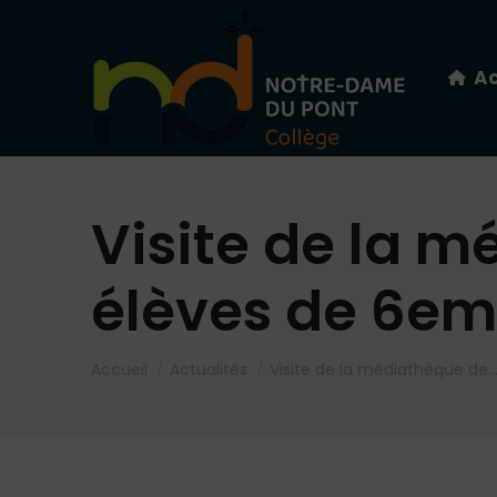
Ac
Visite de la m
élèves de 6e
Vous êtes ici :
Accueil
Actualités
Visite de la médiathèque de