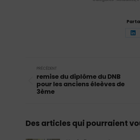
Parta
Pa
su
Li
Navigation
PRÉCÉDENT
article
remise du diplôme du DNB
pour les anciens éleèves de
Article
3ème
précédent
:
Des articles qui pourraient vo