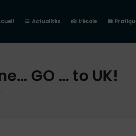
cueil
Actualités
L’école
Pratiqu
e… GO … to UK!
!