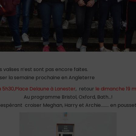
valises n’est sont pas encore faites.
sser la semaine prochaine en Angleterre
 à 5h30,Place Delaune à Lanester
, retour
le dimanche 19 m
Au programme Bristol, Oxford, Bath…!
 espérant croiser Meghan, Harry et Archie……… en pousset