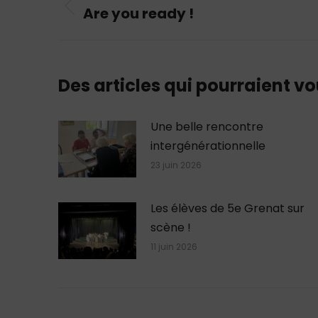
article
Are you ready !
Article
précédent
:
Des articles qui pourraient vo
Une belle rencontre
intergénérationnelle
23 juin 2026
Les élèves de 5e Grenat sur
scène !
11 juin 2026