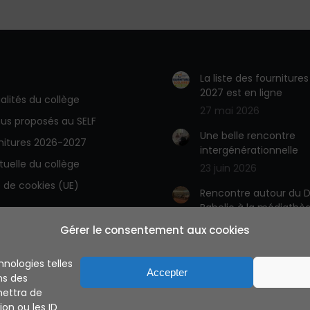
La liste des fourniture
2027 est en ligne
alités du collège
27 mai 2026
us proposés au SELF
Une belle rencontre
rnitures 2026-2027
intergénérationnelle
rtuelle du collège
23 juin 2026
e de cookies (UE)
Rencontre autour du D
Babelio à la médiathè
23 juin 2026
Gérer le consentement aux cookies
A découvrir la BD des
hnologies telles
latinistes
Accepter
ns des
15 juin 2026
mettra de
on ou les ID