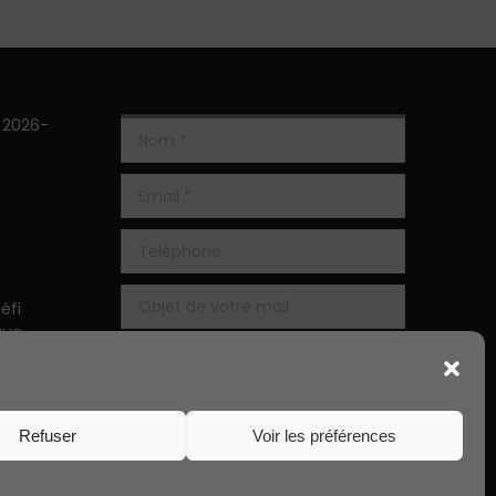
s 2026-
éfi
que
 5ème
Refuser
Voir les préférences
Alternative: