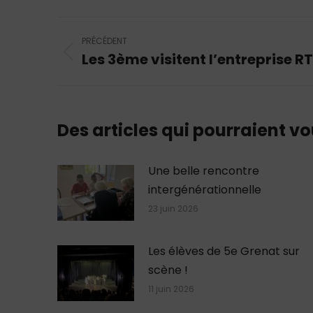
Navigation
PRÉCÉDENT
article
Les 3ème visitent l’entreprise RT
Article
précédent
:
Des articles qui pourraient vo
Une belle rencontre
intergénérationnelle
23 juin 2026
Les élèves de 5e Grenat sur
scène !
11 juin 2026