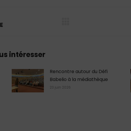
LinkedIn
X
Facebook
E
Article
suivant
:
us intéresser
Rencontre autour du Défi
Babelio à la médiathèque
23 juin 2026