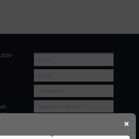
s 2026-
éfi
que
 5ème