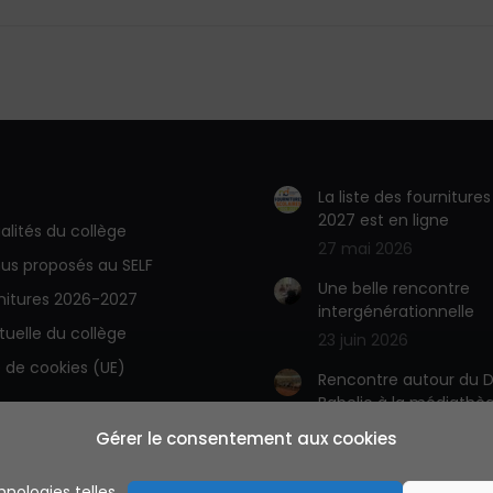
La liste des fourniture
2027 est en ligne
alités du collège
27 mai 2026
us proposés au SELF
Une belle rencontre
rnitures 2026-2027
intergénérationnelle
rtuelle du collège
23 juin 2026
e de cookies (UE)
Rencontre autour du D
Babelio à la médiathè
23 juin 2026
Gérer le consentement aux cookies
A découvrir la BD des
hnologies telles