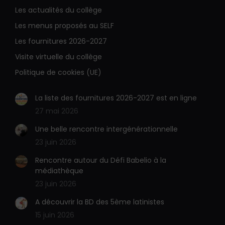
Les actualités du collège
mail
Web
s'ouvre
s'ouvre
Les menus proposés au SELF
dans
dans
Les fournitures 2026-2027
une
une
Visite virtuelle du collège
nouvelle
nouvelle
Politique de cookies (UE)
fenêtre
fenêtre
La liste des fournitures 2026-2027 est en ligne
27 mai 2026
Une belle rencontre intergénérationnelle
23 juin 2026
Rencontre autour du Défi Babelio à la
médiathèque
23 juin 2026
A découvrir la BD des 5ème latinistes
15 juin 2026