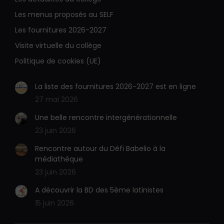
mail
Web
s'ouvre
s'ouvre
Les menus proposés au SELF
dans
dans
Les fournitures 2026-2027
une
une
Visite virtuelle du collège
nouvelle
nouvelle
Politique de cookies (UE)
fenêtre
fenêtre
La liste des fournitures 2026-2027 est en ligne
27 mai 2026
Une belle rencontre intergénérationnelle
23 juin 2026
Rencontre autour du Défi Babelio à la
médiathèque
23 juin 2026
A découvrir la BD des 5ème latinistes
15 juin 2026